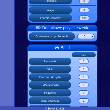
Reputacja
Waga
Energia kierowcy
Dodatkowe przyspieszenie
Dodatkowe przyspieszenie
Bolid
LVL
Nadwozie
Silnik
Przednie skrzydło
Tylne skrzydło
Podwozie
Wloty powietrza
© Pavel Sztefek
Chłodzenie