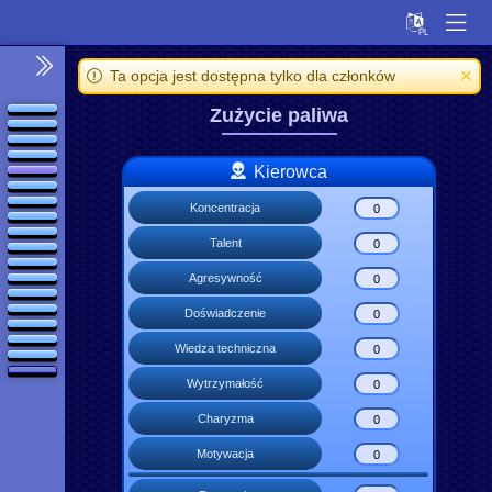
Ta opcja jest dostępna tylko dla członków
Zużycie paliwa
Kierowca
Koncentracja
Talent
Agresywność
Doświadczenie
Wiedza techniczna
Wytrzymałość
Charyzma
Motywacja