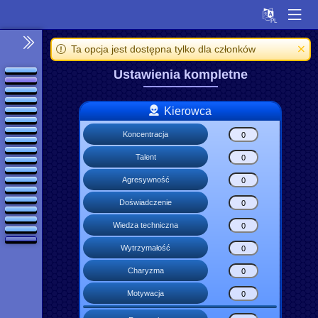
Ta opcja jest dostępna tylko dla członków
Ustawienia kompletne
Kierowca
Koncentracja
Talent
Agresywność
Doświadczenie
Wiedza techniczna
Wytrzymałość
Charyzma
Motywacja