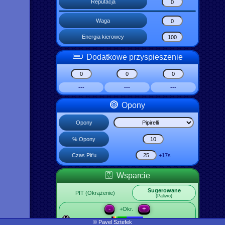
Reputacja
Waga
Energia kierowcy
Dodatkowe przyspieszenie
---
---
---
Opony
Opony
% Opony
Czas Pit'u
+17s
Wsparcie
Sugerowane
PIT (Okrążenie)
(Paliwo)
-
+
+Okr.
© Pavel Sztefek