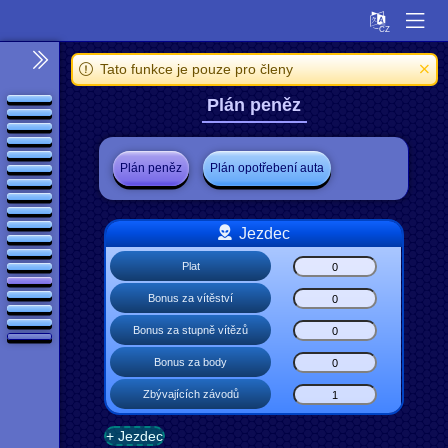
Tato funkce je pouze pro členy
Plán peněz
Plán peněz
Plán opotřebení auta
Jezdec
Plat
Bonus za vítěství
Bonus za stupně vítězů
Bonus za body
Zbývajících závodů
+ Jezdec