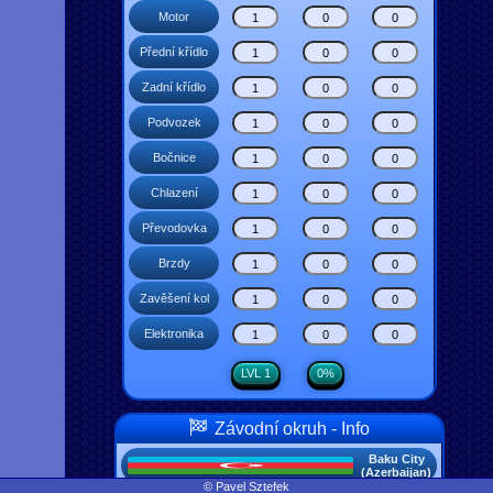
Motor
Přední křídlo
Zadní křídlo
Podvozek
Bočnice
Chlazení
Převodovka
Brzdy
Zavěšení kol
Elektronika
LVL 1
0%
Závodní okruh - Info
Baku City
(Azerbaijan)
© Pavel Sztefek