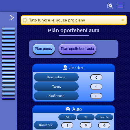
Tato funkce je pouze pro členy
Plán opotřebení auta
Plán peněz
Plán opotřebení auta
Jezdec
Koncentrace
Talent
Zkušenosti
Auto
LVL
%
Test %
Karosérie