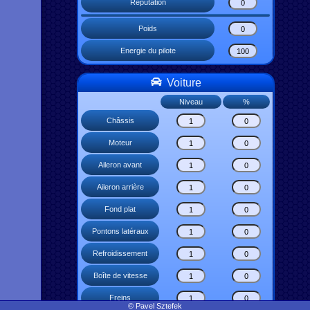
Réputation
Poids
Energie du pilote
Voiture
Niveau
%
Châssis
Moteur
Aileron avant
Aileron arrière
Fond plat
Pontons latéraux
Refroidissement
Boîte de vitesse
Freins
© Pavel Sztefek