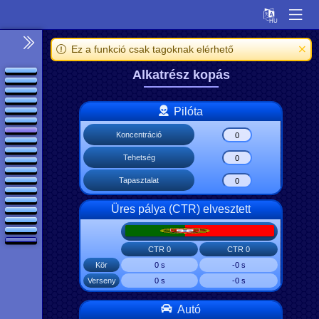
Ez a funkció csak tagoknak elérhető
Alkatrész kopás
Pilóta
Koncentráció
Tehetség
Tapasztalat
Üres pálya (CTR) elvesztett
CTR 0
CTR 0
Kör
0 s
-0 s
Verseny
0 s
-0 s
Autó