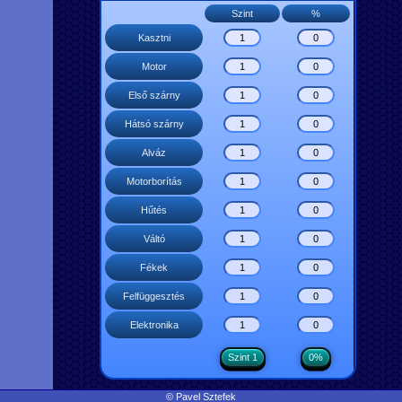
Szint
%
Kasztni
Motor
Első szárny
Hátsó szárny
Alváz
Motorborítás
Hűtés
Váltó
Fékek
Felfüggesztés
Elektronika
Szint 1
0%
© Pavel Sztefek
Kockázatok