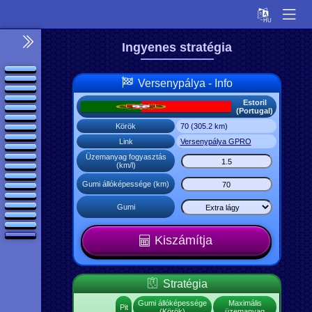
Ingyenes stratégia
Versenypálya - Info
Estoril
(Portugal)
Körök
70 (305.2 km)
Link
Versenypálya GPRO
Üzemanyag fogyasztás
(km/l)
Gumi állóképessége (km)
Gumi
Kiszámítja
Beállítás
Stratégia
kalkulátor
Pilóta
Gumi állóképessége
Maximális
OA +
Pit
Autó
(Körök)
üzemanyag