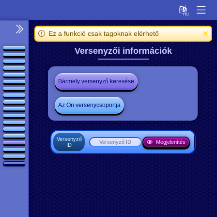
Ez a funkció csak tagoknak elérhető
Versenyzői információk
Bármely versenyző keresése
Az Ön versenycsoportja
Versenyző
Megjelenítés
ID