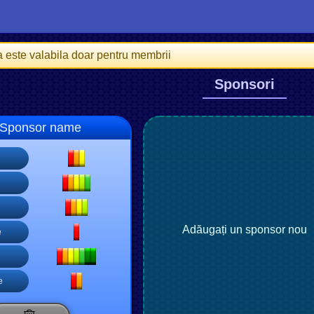
a este valabila doar pentru membrii
Sponsori
Sponsor name
Adăugați un sponsor nou
e
e