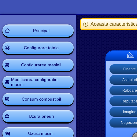
Aceasta caracteristic
Principal
Configurare totala
Configurarea masinii
Finante
Modificarea configuratiei
Asteptari
masinii
Rabdare
Consum combustibil
Reputati
Imagine
Uzura pneuri
Negocier
Uzura masinii