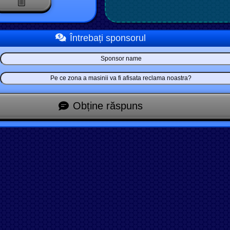
Întrebați sponsorul
Obține răspuns