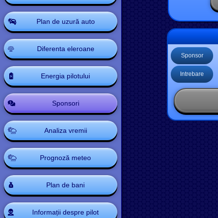
Plan de uzură auto
Diferenta eleroane
Sponsor
Intrebare
Energia pilotului
Sponsori
Analiza vremii
Prognoză meteo
Plan de bani
Informații despre pilot